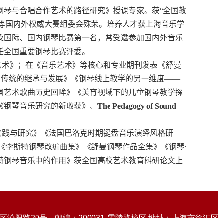
钢琴与合唱合作艺术的路径研究》授课专家。获“全国教
奖”等国内外权威大赛组委会殊荣。培养人才获上海音乐学
及国际、国内钢琴比赛第一名，常受邀参加国内外音乐
任全国重要钢琴比赛评委。
艺术》；在《音乐艺术》等核心和专业期刊发表《舒曼
曲传统的继承与发展》《钢琴线上教学的另一维度——
国艺术歌曲历史回眸》《美育视域下的儿童钢琴教学探
《钢琴音乐研究的新收获》、
The Pedagogy of Sound
实践与研究》《法国巴洛克时期键盘音乐演绎风格研
。《李斯特钢琴改编曲集》《舒曼钢琴作品全集》《钢琴
·
特钢琴音乐中的作用》获全国高校艺术教育科研论文上
。
汾阳路20号，邮编：200031
零陵路校区 地址：上海市徐汇区零陵