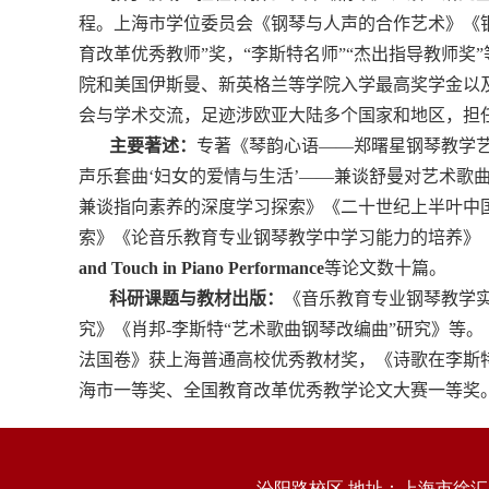
程。上海市学位委员会《钢琴与人声的合作艺术》《
育改革优秀教师”奖，“李斯特名师”“杰出指导教师
院和美国伊斯曼、新英格兰等学院入学最高奖学金以
会与学术交流，足迹涉欧亚大陆多个国家和地区，担
主要著述：
专著《琴韵心语——郑曙星钢琴教学
声乐套曲‘妇女的爱情与生活’——兼谈舒曼对艺术歌
兼谈指向素养的深度学习探索》《二十世纪上半叶中
索》《论音乐教育专业钢琴教学中学习能力的培养》
and Touch in Piano Performance
等论文数十篇。
科研课题与教材出版：
《音乐教育专业钢琴教学
究》《肖邦
-
李斯特“艺术歌曲钢琴改编曲”研究》等
法国卷》获上海普通高校优秀教材奖，《诗歌在李斯
海市一等奖、全国教育改革优秀教学论文大赛一等奖
汾阳路校区 地址：上海市徐汇区