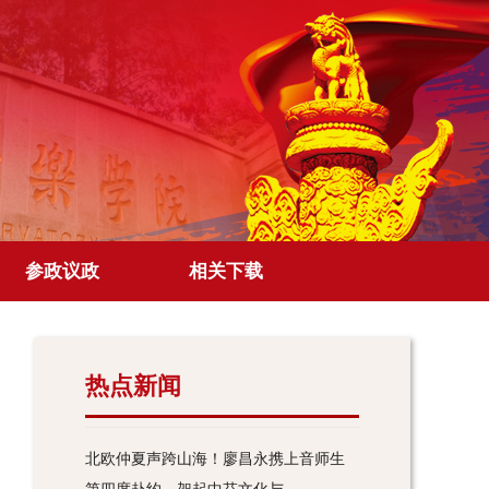
参政议政
相关下载
热点新闻
北欧仲夏声跨山海！廖昌永携上音师生
第四度赴约，架起中芬文化与...