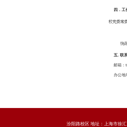
四．工
.
五
联
邮箱：
办公地
汾阳路校区 地址：上海市徐汇区