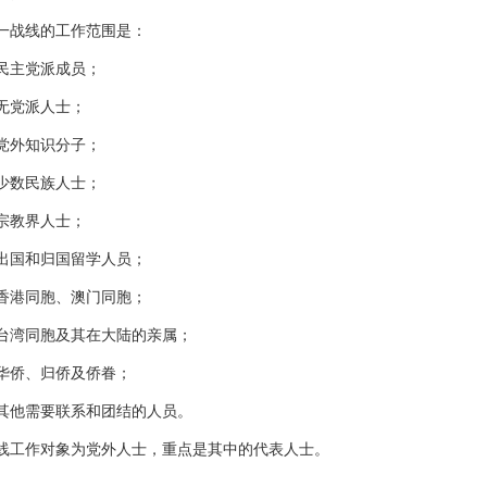
一战线的工作范围是：
民主党派成员；
无党派人士；
党外知识分子；
少数民族人士；
宗教界人士；
出国和归国留学人员；
香港同胞、澳门同胞；
台湾同胞及其在大陆的亲属；
华侨、归侨及侨眷；
其他需要联系和团结的人员。
线工作对象为党外人士，重点是其中的代表人士。