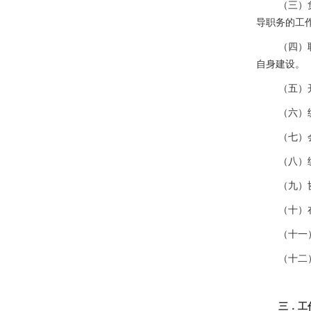
（三）
导职务的工
（四）
自身建设。
（五）
（六）
（七）
（八）
（九）
（十）
（十一
（十二
三．工