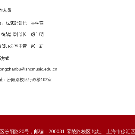
作人员
系方式
tongzhanbu@shcmusic.edu.cn
1
址：汾阳路校区行政楼
02室
汾阳路20号，邮编：200031
零陵路校区 地址：上海市徐汇区零陵