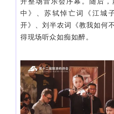
开整场音乐会序幕。随后，
中》、苏轼悼亡词《江城
开》、刘半农词《教我如何
得现场听众如痴如醉。